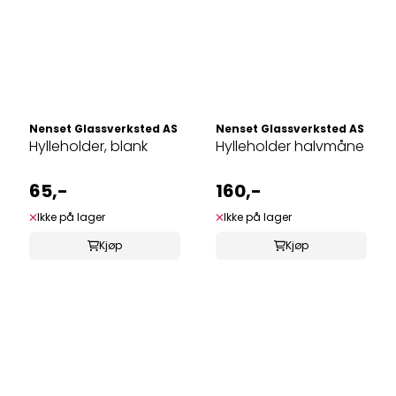
Nenset Glassverksted AS
Nenset Glassverksted AS
Hylleholder, blank
Hylleholder halvmåne
65,-
160,-
Ikke på lager
Ikke på lager
Kjøp
Kjøp