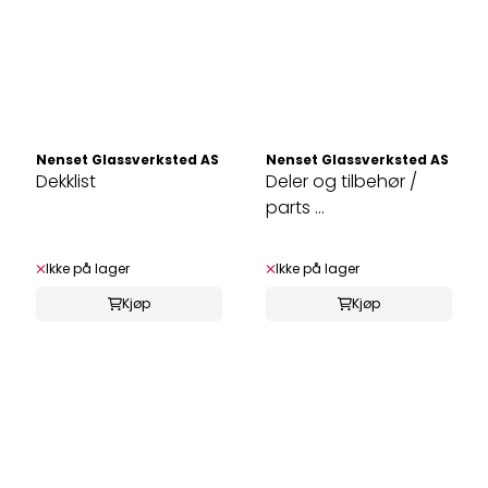
Nenset Glassverksted AS
Nenset Glassverksted AS
Dekklist
Deler og tilbehør /
parts ...
Ikke på lager
Ikke på lager
Kjøp
Kjøp