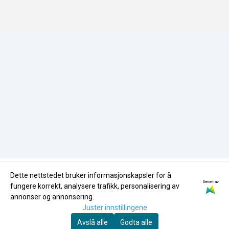
Miljøfyrtårn
HMS-Policy
butikk@nglass.no
Miljøfyrtårn
Dette nettstedet bruker informasjonskapsler for å
Drevet av
fungere korrekt, analysere trafikk, personalisering av
annonser og annonsering.
Juster innstillingene
Avslå alle
Godta alle