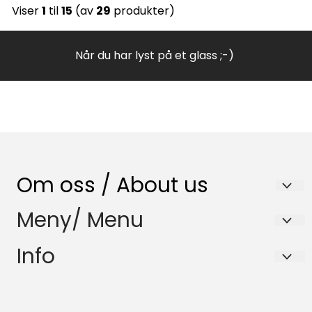
Viser
1
til
15
(av
29
produkter)
Når du har lyst på et glass ;-)
Om oss / About us
Nenset Glassverksted AS
Meny/ Menu
Trommedalsvegen 223
Salgsbetingelser
Info
3735 Skien
Samfunnsansvar
Salgsbetingelser
Org. nr. 980832120
HMS-Policy
Samfunnsansvar
Tlf:
35596870