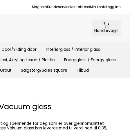
Magasin
Kundeservice
Kontakt oss
Min konto
Logg inn
Handlevogn
 Door/Sliding door
Interiørglass / interior glass
Plexi, Akryl og Lexan / Plastic
Energiglass / Energy glass
 Grout
Salgstorg/Sales square
Tilbud
 Vacuum glass
 til 0,35,