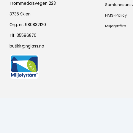
Trommedalsvegen 223
Samfunnsans
3735 Skien
HMS-Policy
Org. nr. 980832120
Miljøfyrtårn
Tlf:
35596870
butikk@nglass.no