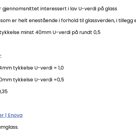
gjennomsnittet interessert i lav U-verdi på glass
om er helt enestående i forhold til glassverden, i tillegg
 tykkelse minst 40mm U-verdi på rundt 0,5
:
m tykkelse U-verdi = 1,0
m tykkelse U-verdi =0,5
,35
er | Enova
umglass.