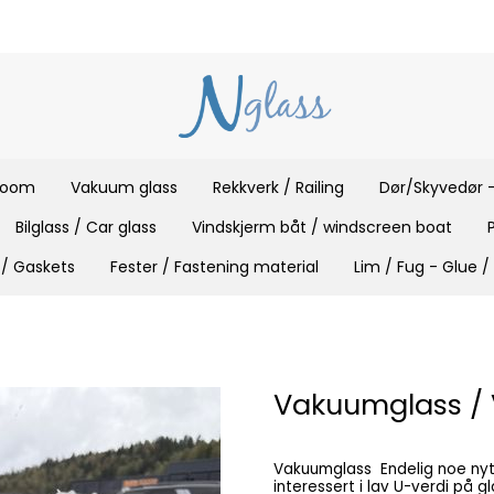
 room
Vakuum glass
Rekkverk / Railing
Dør/Skyvedør -
Bilglass / Car glass
Vindskjerm båt / windscreen boat
 / Gaskets
Fester / Fastening material
Lim / Fug - Glue /
Vakuumglass /
Vakuumglass Endelig noe nytt og spennende for deg som er over gjennomsnittet
interessert i lav U-verdi på glass Vakuum glass kan leveres med U-verdi ned