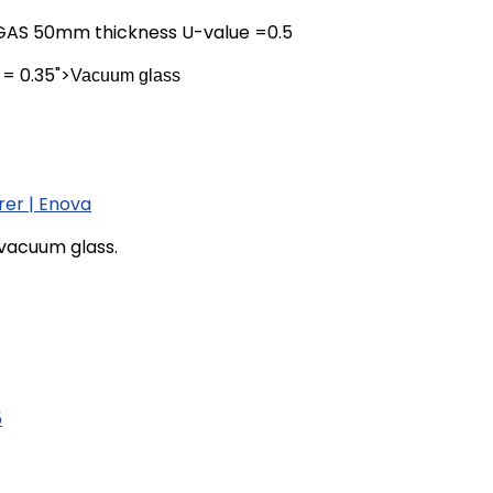
S 50mm thickness U-value =0.5
= 0.35">
Vacuum glass
rer | Enova
 vacuum glass.
5