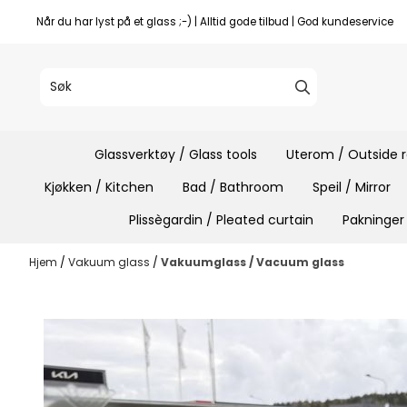
Hopp til innhold
Når du har lyst på et glass ;-) | Alltid gode tilbud | God kundeservice
Glassverktøy / Glass tools
Uterom / Outside
Kjøkken / Kitchen
Bad / Bathroom
Speil / Mirror
Plissègardin / Pleated curtain
Pakninger
Hjem
/
Vakuum glass
/
Vakuumglass / Vacuum glass