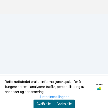
Miljøfyrtårn
HMS-Policy
butikk@nglass.no
Miljøfyrtårn
Dette nettstedet bruker informasjonskapsler for å
Drevet av
fungere korrekt, analysere trafikk, personalisering av
annonser og annonsering.
Juster innstillingene
Avslå alle
Godta alle