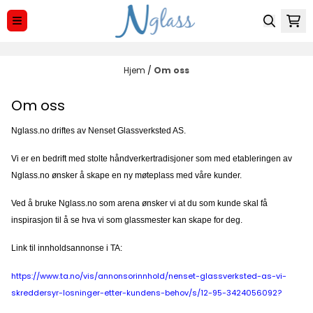
Hopp til innhold
Hjem
/
Om oss
Om oss
Nglass.no driftes av Nenset Glassverksted AS.
Vi er en bedrift med stolte håndverkertradisjoner som med etableringen av
Nglass.no ønsker å skape en ny møteplass med våre kunder.
Ved å bruke Nglass.no som arena ønsker vi at du som kunde skal få
inspirasjon til å se hva vi som glassmester kan skape for deg.
Link til innholdsannonse i TA:
https://www.ta.no/vis/annonsorinnhold/nenset-glassverksted-as-vi-
skreddersyr-losninger-etter-kundens-behov/s/12-95-3424056092?