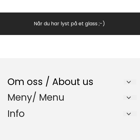
Når du har lyst på et glass ;-)
Om oss / About us
Nenset Glassverksted AS
Meny/ Menu
Trommedalsvegen 223
Salgsbetingelser
Info
3735 Skien
Samfunnsansvar
Salgsbetingelser
Org. nr. 980832120
HMS-Policy
Samfunnsansvar
Tlf:
35596870