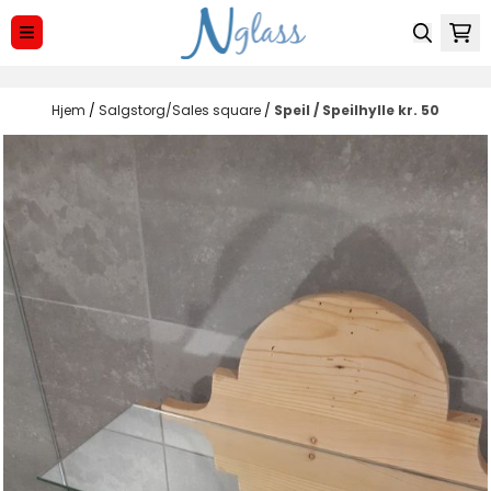
Hopp til innhold
Hjem
/
Salgstorg/Sales square
/
Speil / Speilhylle kr. 50