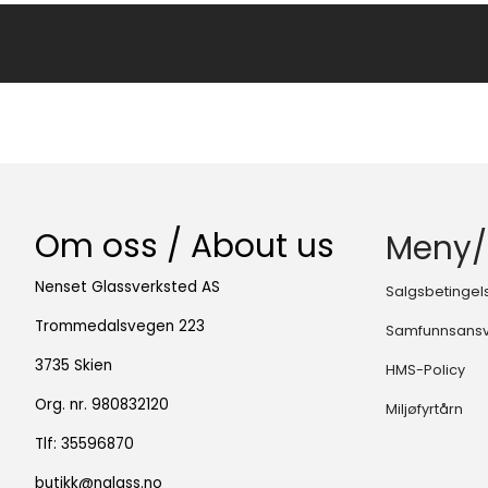
Om oss / About us
Meny/
Nenset Glassverksted AS
Salgsbetingel
Trommedalsvegen 223
Samfunnsans
3735 Skien
HMS-Policy
Org. nr. 980832120
Miljøfyrtårn
Tlf:
35596870
butikk@nglass.no