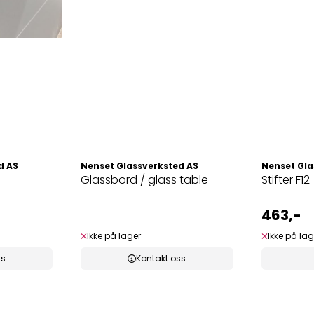
d AS
Nenset Glassverksted AS
Nenset Gla
Glassbord / glass table
Stifter F12
463,-
Ikke på lager
Ikke på lag
ss
Kontakt oss