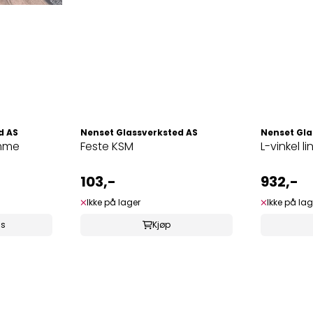
d AS
Nenset Glassverksted AS
Nenset Gla
amme
Feste KSM
L-vinkel lin
103,-
932,-
Ikke på lager
Ikke på lag
ss
Kjøp