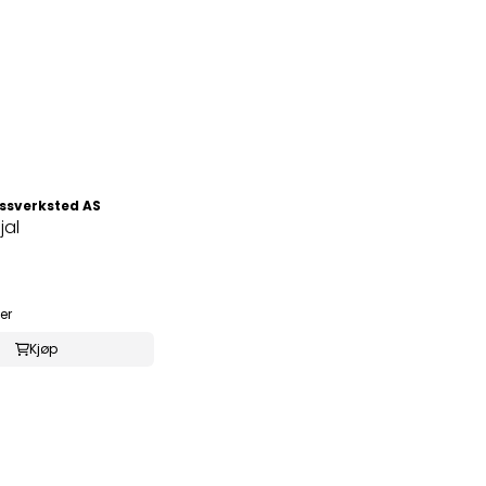
ssverksted AS
jal
er
Kjøp