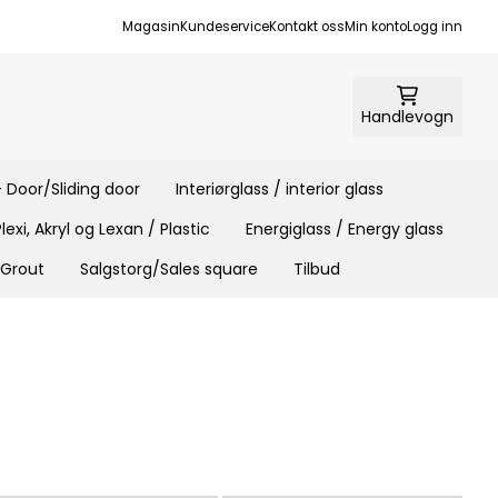
Magasin
Kundeservice
Kontakt oss
Min konto
Logg inn
Handlevogn
 Door/Sliding door
Interiørglass / interior glass
Plexi, Akryl og Lexan / Plastic
Energiglass / Energy glass
 Grout
Salgstorg/Sales square
Tilbud