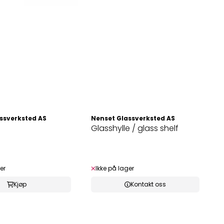
ssverksted AS
Nenset Glassverksted AS
Glasshylle / glass shelf
er
Ikke på lager
Kjøp
Kontakt oss