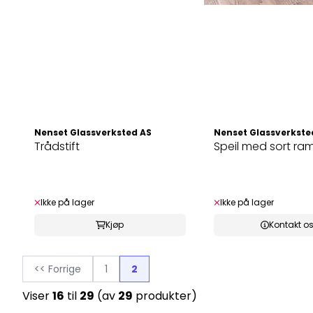
Nenset Glassverksted AS
Nenset Glassverkste
Trådstift
Speil med sort r
Ikke på lager
Ikke på lager
Kjøp
Kontakt o
<< Forrige
1
2
Viser
16
til
29
(av
29
produkter)