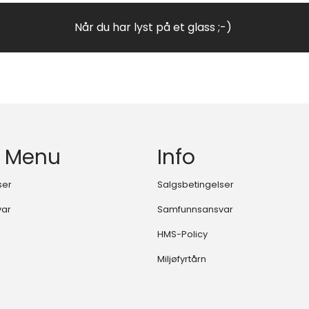
Når du har lyst på et glass ;-)
 Menu
Info
ser
Salgsbetingelser
var
Samfunnsansvar
HMS-Policy
Miljøfyrtårn