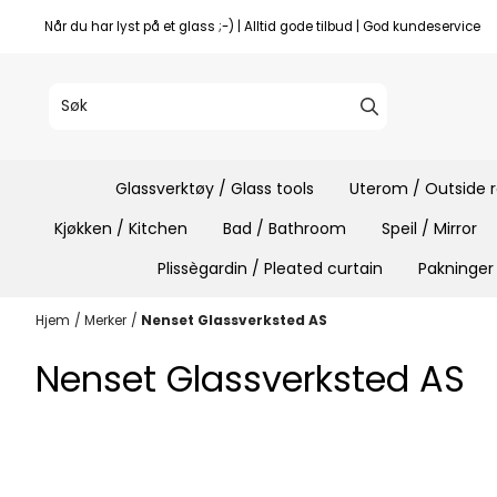
Hopp til innhold
Når du har lyst på et glass ;-) | Alltid gode tilbud | God kundeservice
Glassverktøy / Glass tools
Uterom / Outside
Kjøkken / Kitchen
Bad / Bathroom
Speil / Mirror
Plissègardin / Pleated curtain
Pakninger
Hjem
/
Merker
/
Nenset Glassverksted AS
Nenset Glassverksted AS