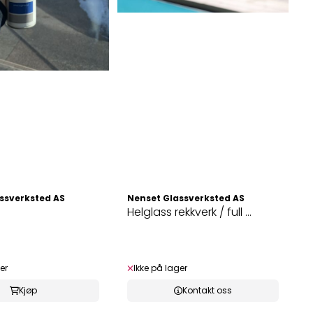
ssverksted AS
Nenset Glassverksted AS
s
Helglass rekkverk / full ...
er
Ikke på lager
Kjøp
Kontakt oss