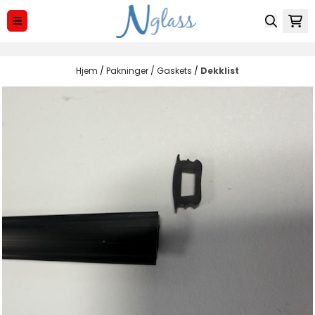
Hopp til innhold
Hjem
/
Pakninger / Gaskets
/
Dekklist