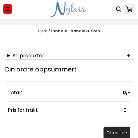
Hopp til innhold
Hjem
/
Innhold i handlekurven
Se produkter
Din ordre oppsummert
Totalt
0,-
Pris før frakt
0,-
Til kassen