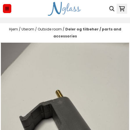
Hopp til innhold
Hjem
/
Uterom / Outside room
/
Deler og tilbehør / parts and
accessories