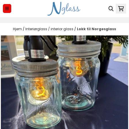
Hopp til innhold
Hjem
/
Interiørglass / interior glass
/
Lokk til Norgesglass