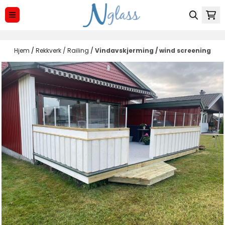
Hopp til innhold
Hjem
/
Rekkverk / Railing
/
Vindavskjerming / wind screening