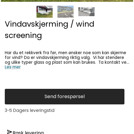
Vindavskjerming / wind
screening
Har du et rekkverk fra før, men ønsker noe som kan skjerme
for vind? Da er vindavskjerming riktig valg. Vi har stendere
og ulike typer glass og plast som kan brukes. Ta kontakt ved
å enten sende oss en e-post med bilder og mål, eller kom
Les mer
innom butikken vår så hjelper vi deg. English: Do you
already have a railing, but want something that can protect
against wind? Then wind protection is the right choice. We
have poles and various types of glass and plastic that can
be used. Get in touch by either sending us an email with
photos and measurements, or come by our store and we'll
Send forespørsel
help you.
3-5 Dagers leveringstid
Rask levering