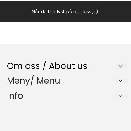
Når du har lyst på et glass ;-)
Om oss / About us
Nenset Glassverksted AS
Meny/ Menu
Trommedalsvegen 223
Salgsbetingelser
Info
3735 Skien
Samfunnsansvar
Salgsbetingelser
Org. nr. 980832120
HMS-Policy
Samfunnsansvar
Tlf:
35596870
Miljøfyrtårn
HMS-Policy
butikk@nglass.no