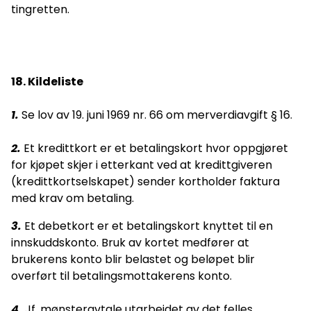
tingretten.
18. Kildeliste
1.
Se lov av 19. juni 1969 nr. 66 om merverdiavgift § 16.
2.
Et kredittkort er et betalingskort hvor oppgjøret
for kjøpet skjer i etterkant ved at kredittgiveren
(kredittkortselskapet) sender kortholder faktura
med krav om betaling.
3.
Et debetkort er et betalingskort knyttet til en
innskuddskonto. Bruk av kortet medfører at
brukerens konto blir belastet og beløpet blir
overført til betalingsmottakerens konto.
4.
Jf. mønsteravtale utarbeidet av det felles