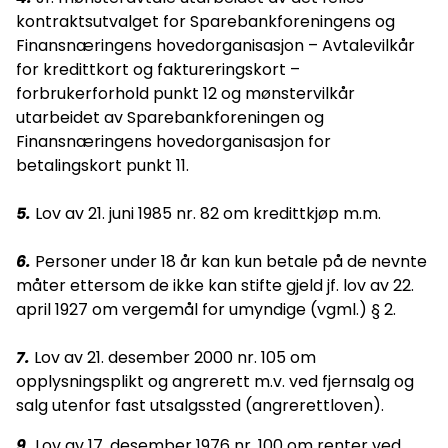
kontraktsutvalget for Sparebankforeningens og
Finansnæringens hovedorganisasjon – Avtalevilkår
for kredittkort og faktureringskort –
forbrukerforhold punkt 12 og mønstervilkår
utarbeidet av Sparebankforeningen og
Finansnæringens hovedorganisasjon for
betalingskort punkt 11.
5.
Lov av 21. juni 1985 nr. 82 om kredittkjøp m.m.
6.
Personer under 18 år kan kun betale på de nevnte
måter ettersom de ikke kan stifte gjeld jf. lov av 22.
april 1927 om vergemål for umyndige (vgml.) § 2.
7.
Lov av 21. desember 2000 nr. 105 om
opplysningsplikt og angrerett m.v. ved fjernsalg og
salg utenfor fast utsalgssted (angrerettloven).
9.
Lov av 17. desember 1976 nr. 100 om renter ved