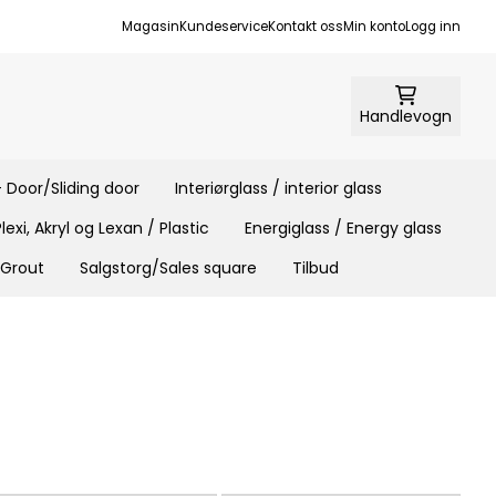
Magasin
Kundeservice
Kontakt oss
Min konto
Logg inn
Handlevogn
 Door/Sliding door
Interiørglass / interior glass
Plexi, Akryl og Lexan / Plastic
Energiglass / Energy glass
 Grout
Salgstorg/Sales square
Tilbud