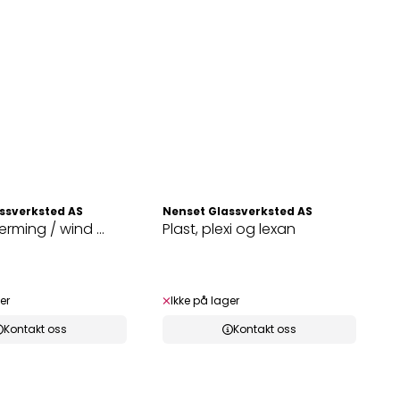
ssverksted AS
Nenset Glassverksted AS
rming / wind ...
Plast, plexi og lexan
er
Ikke på lager
Kontakt oss
Kontakt oss