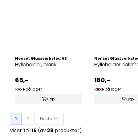
Nenset Glassverksted AS
Nenset Glassverkste
Hylleholder, blank
Hylleholder halv
65,-
160,-
Ikke på lager
Ikke på lager
Kjøp
Kjøp
1
2
Neste >>
Viser
1
til
15
(av
29
produkter)