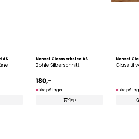
d AS
Nenset Glassverksted AS
Nenset Gla
måne
Bohle Silberschnitt ...
Glass til 
180,-
Ikke på lager
Ikke på lag
Kjøp