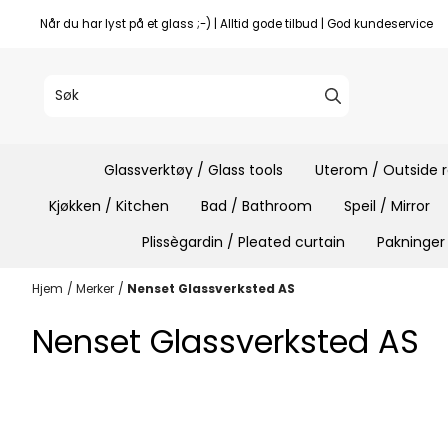
Hopp til innhold
Når du har lyst på et glass ;-) | Alltid gode tilbud | God kundeservice
Glassverktøy / Glass tools
Uterom / Outside
Kjøkken / Kitchen
Bad / Bathroom
Speil / Mirror
Plissègardin / Pleated curtain
Pakninger
Hjem
/
Merker
/
Nenset Glassverksted AS
Nenset Glassverksted AS