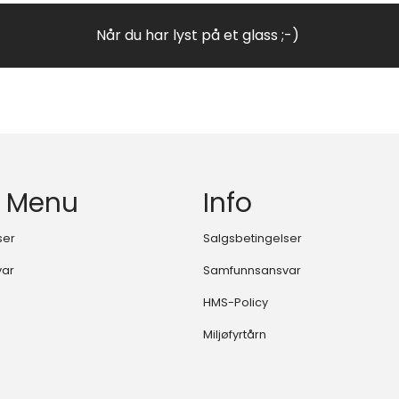
Når du har lyst på et glass ;-)
 Menu
Info
ser
Salgsbetingelser
var
Samfunnsansvar
HMS-Policy
Miljøfyrtårn