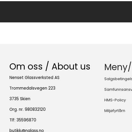
Om oss / About us
Meny/
Nenset Glassverksted AS
Salgsbetingel
Trommedalsvegen 223
Samfunnsans
3735 Skien
HMS-Policy
Org. nr. 980832120
Miljøfyrtårn
Tlf:
35596870
butikk@nglass.no