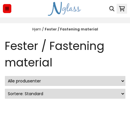
Hopp til innhold
Hjem
/
Fester / Fastening material
Fester / Fastening
material