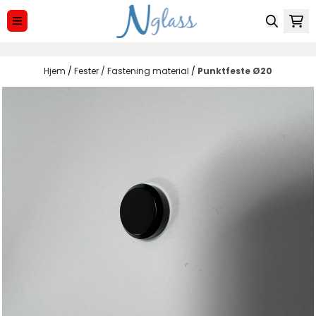
Hopp til innhold
Hjem
/
Fester / Fastening material
/
Punktfeste Ø20