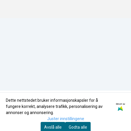
Miljøfyrtårn
HMS-Policy
butikk@nglass.no
Miljøfyrtårn
Dette nettstedet bruker informasjonskapsler for å
Drevet av
fungere korrekt, analysere trafikk, personalisering av
annonser og annonsering.
Juster innstillingene
Avslå alle
Godta alle