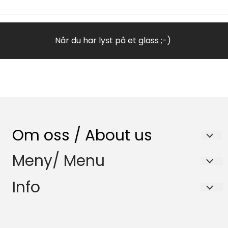
Når du har lyst på et glass ;-)
Om oss / About us
Nenset Glassverksted AS
Meny/ Menu
Trommedalsvegen 223
Salgsbetingelser
Info
3735 Skien
Samfunnsansvar
Salgsbetingelser
Org. nr. 980832120
HMS-Policy
Samfunnsansvar
Tlf:
35596870