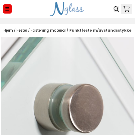
Hopp til innhold
Hjem
/
Fester / Fastening material
/
Punktfeste m/avstandsstykke