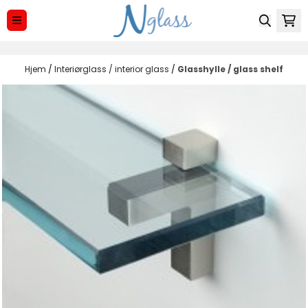
Hopp til innhold
Hjem
/
Interiørglass / interior glass
/
Glasshylle / glass shelf