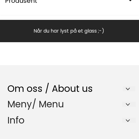
Produsent
Når du har lyst på et glass ;-)
Om oss / About us
Nenset Glassverksted AS
Meny/ Menu
Trommedalsvegen 223
Salgsbetingelser
Info
3735 Skien
Samfunnsansvar
Salgsbetingelser
Org. nr. 980832120
HMS-Policy