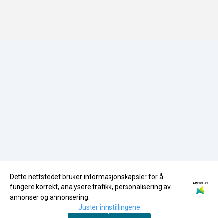
Samfunnsansvar
Tlf:
35596870
Miljøfyrtårn
HMS-Policy
butikk@nglass.no
Miljøfyrtårn
Dette nettstedet bruker informasjonskapsler for å
Drevet av
fungere korrekt, analysere trafikk, personalisering av
annonser og annonsering.
Juster innstillingene