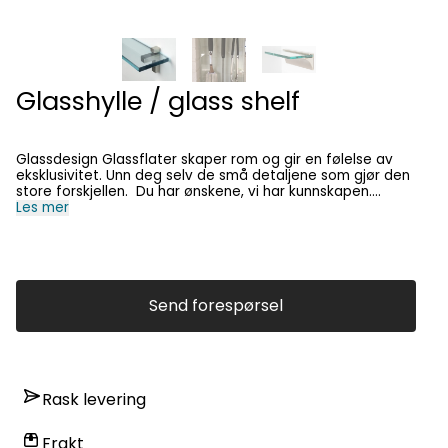
Glasshylle / glass shelf
Glassdesign Glassflater skaper rom og gir en følelse av
eksklusivitet. Unn deg selv de små detaljene som gjør den
store forskjellen. Du har ønskene, vi har kunnskapen.
Sammen skaper vi ditt drømmehjem. Se bildegalleri for
Les mer
inspirasjon. Kontakt oss i dag så hjelper vi deg gjerne.
English: Glass design Glass surfaces create space and give
a feeling of exclusivity. Treat yourself to the small details
that make the big difference. You have the wishes, we have
the knowledge. Together we create your dream home. See
photo gallery for inspiration. Contact us today and we will
Send forespørsel
be happy to help you.
Rask levering
Frakt