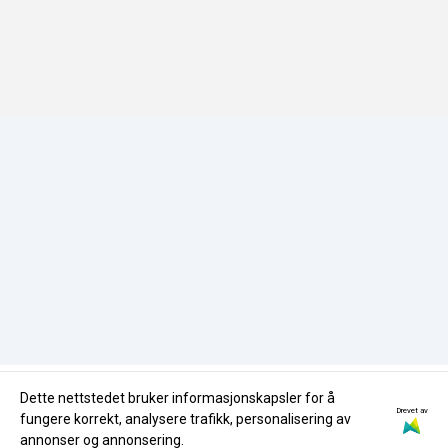
Salgsbetingelser
Org. nr. 980832120
HMS-Policy
Samfunnsansvar
Tlf:
35596870
Miljøfyrtårn
HMS-Policy
butikk@nglass.no
Miljøfyrtårn
Dette nettstedet bruker informasjonskapsler for å
Drevet av
fungere korrekt, analysere trafikk, personalisering av
annonser og annonsering.