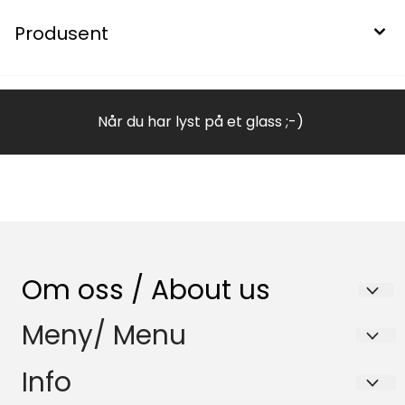
Produsent
Når du har lyst på et glass ;-)
Om oss / About us
Nenset Glassverksted AS
Meny/ Menu
Trommedalsvegen 223
Salgsbetingelser
Info
3735 Skien
Samfunnsansvar