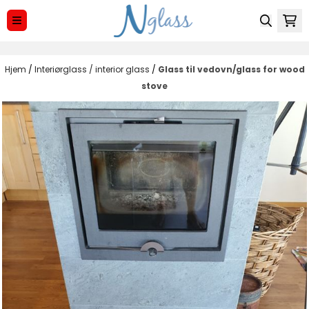
Hopp til innhold
Hjem
/
Interiørglass / interior glass
/
Glass til vedovn/glass for wood
stove