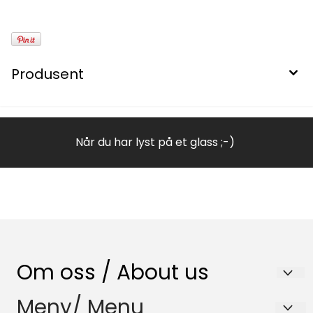
Produsent
Når du har lyst på et glass ;-)
Om oss / About us
Nenset Glassverksted AS
Meny/ Menu