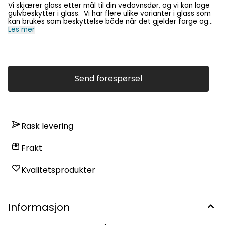
Vi skjærer glass etter mål til din vedovnsdør, og vi kan lage
gulvbeskytter i glass. Vi har flere ulike varianter i glass som
kan brukes som beskyttelse både når det gjelder farge og
form. Ta kontakt, så hjelper vi deg gjerne :-) English: We
Les mer
cut glass to size for your wood stove door and we can make
glass floor protectors. We have several different varieties in
glass that can be used as protection both in terms of color
and shape. Get in touch, and we will be happy to help you :-)
Send forespørsel
Rask levering
Frakt
Kvalitetsprodukter
Informasjon