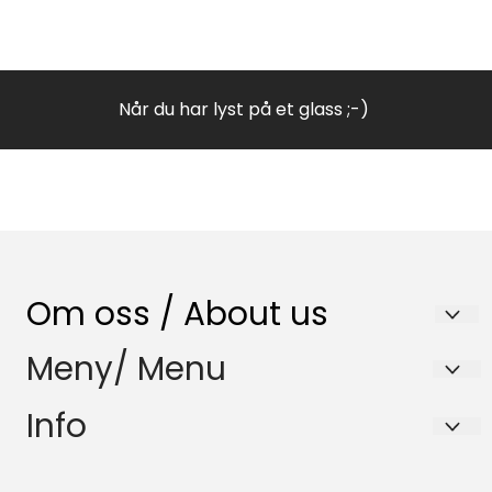
Når du har lyst på et glass ;-)
Om oss / About us
Nenset Glassverksted AS
Meny/ Menu
Trommedalsvegen 223
Salgsbetingelser
Info
3735 Skien
Samfunnsansvar
Salgsbetingelser
Org. nr. 980832120
HMS-Policy