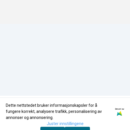
Samfunnsansvar
Tlf:
35596870
Miljøfyrtårn
HMS-Policy
butikk@nglass.no
Miljøfyrtårn
Dette nettstedet bruker informasjonskapsler for å
Drevet av
fungere korrekt, analysere trafikk, personalisering av
annonser og annonsering.
Juster innstillingene