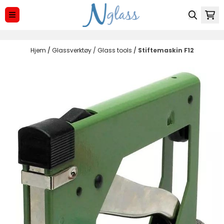
Hopp til innhold
Hjem
/
Glassverktøy / Glass tools
/
Stiftemaskin F12