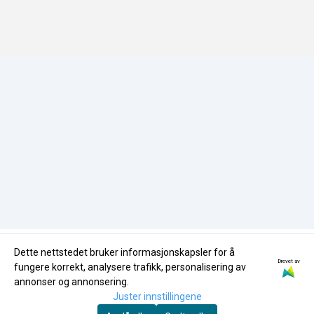
Samfunnsansvar
Tlf:
35596870
Miljøfyrtårn
HMS-Policy
butikk@nglass.no
Miljøfyrtårn
Dette nettstedet bruker informasjonskapsler for å
Drevet av
fungere korrekt, analysere trafikk, personalisering av
annonser og annonsering.
Juster innstillingene