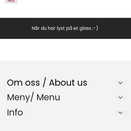
Når du har lyst på et glass ;-)
Om oss / About us
Nenset Glassverksted AS
Meny/ Menu
Trommedalsvegen 223
Salgsbetingelser
Info
3735 Skien
Samfunnsansvar
Salgsbetingelser
Org. nr. 980832120
HMS-Policy