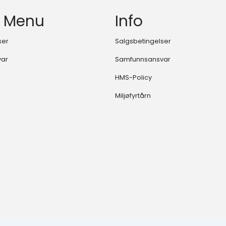
 Menu
Info
ser
Salgsbetingelser
var
Samfunnsansvar
HMS-Policy
Miljøfyrtårn