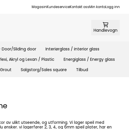
Magasin
Kundeservice
Kontakt oss
Min konto
Logg inn
Handlevogn
 Door/Sliding door
Interiørglass / interior glass
Plexi, Akryl og Lexan / Plastic
Energiglass / Energy glass
 Grout
Salgstorg/Sales square
Tilbud
me
r av ulikt utseende, og utforming. Vi lager speil med
m speil plater, har en