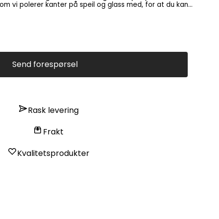
m vi polerer kanter på speil og glass med, for at du kan
et speil med klart speil, og
relse, kan det bli en speil tilpasset ditt ønske. Lages
r. Antikkspeil, sotfarget speil, bronsjefarget speil,
l med ramme, omramming, eller bakhengt med skjult
Send forespørsel
Rask levering
Frakt
Kvalitetsprodukter