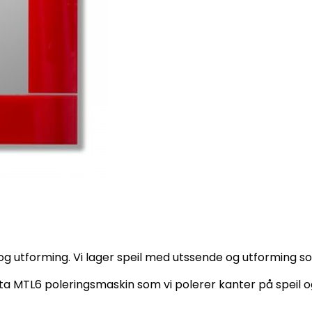
og utforming. Vi lager speil med utssende og utforming s
lta MTL6 poleringsmaskin som vi polerer kanter på speil og g