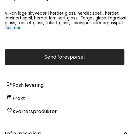
Vi kan lage skyvedør i herdet glass, herdet speil , herdet
laminert speil, herdet laminert glass . Farget glass, fagreløst
glass, forstet glass, foliert glass, spionspeil eller argusspeil
som kombinasjo. Du kan få dette i New-York style, eller som
Les mer
kun glass, med sprosser, uten sprosser, eller med
omramming, eller uten omramming, kun med polerte kanter.
håndtak kan fritt velges ut i fra et stort og variert tilbud :-)
Send forespørsel
Rask levering
Frakt
Kvalitetsprodukter
Informasjon