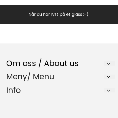
Når du har lyst på et glass ;-)
Om oss / About us
Nenset Glassverksted AS
Meny/ Menu
Trommedalsvegen 223
Salgsbetingelser
Info
3735 Skien
Samfunnsansvar
Salgsbetingelser
Org. nr. 980832120
HMS-Policy
Samfunnsansvar
Tlf:
35596870
Miljøfyrtårn