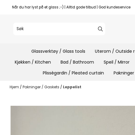
Hopp til innhold
Når du har lyst på et glass ;-) | Alltid gode tilbud | God kundeservice
Glassverktøy / Glass tools
Uterom / Outside
Kjøkken / Kitchen
Bad / Bathroom
Speil / Mirror
Plissègardin / Pleated curtain
Pakninger
Hjem
/
Pakninger / Gaskets
/
Leppelist