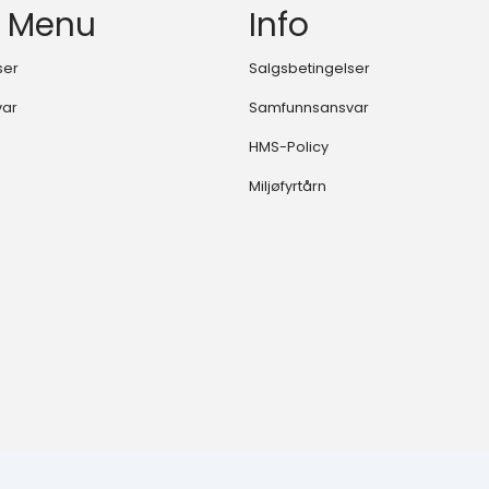
 Menu
Info
ser
Salgsbetingelser
var
Samfunnsansvar
HMS-Policy
Miljøfyrtårn