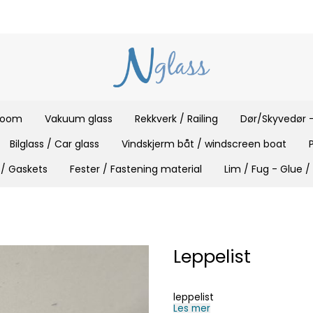
 room
Vakuum glass
Rekkverk / Railing
Dør/Skyvedør -
Bilglass / Car glass
Vindskjerm båt / windscreen boat
 / Gaskets
Fester / Fastening material
Lim / Fug - Glue /
Leppelist
leppelist
Les mer