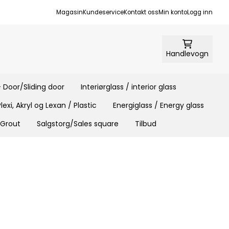
Magasin
Kundeservice
Kontakt oss
Min konto
Logg inn
Handlevogn
 Door/Sliding door
Interiørglass / interior glass
Plexi, Akryl og Lexan / Plastic
Energiglass / Energy glass
 Grout
Salgstorg/Sales square
Tilbud