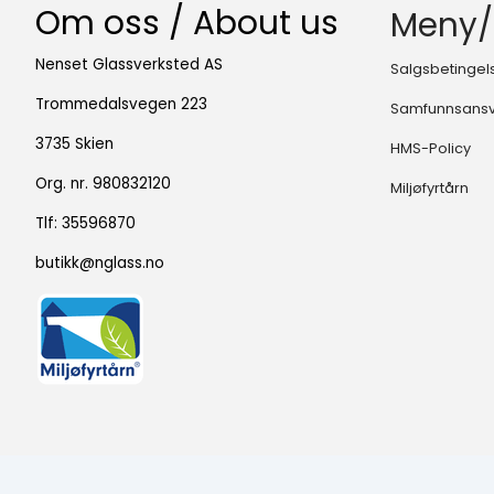
Om oss / About us
Meny/
Nenset Glassverksted AS
Salgsbetingel
Trommedalsvegen 223
Samfunnsans
3735 Skien
HMS-Policy
Org. nr. 980832120
Miljøfyrtårn
Tlf:
35596870
butikk@nglass.no