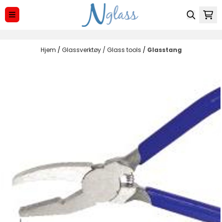
Hopp til innhold
Hjem
/
Glassverktøy / Glass tools
/
Glasstang