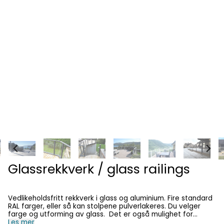
Glassrekkverk / glass railings
Vedlikeholdsfritt rekkverk i glass og aluminium. Fire standard
RAL farger, eller så kan stolpene pulverlakeres. Du velger
farge og utforming av glass. Det er også mulighet for
integrering av solcellepaneler. Stolpene kan toppmonteres
Les mer