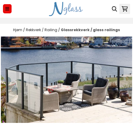
Hopp til innhold
Hjem
/
Rekkverk / Railing
/
Glassrekkverk / glass railings