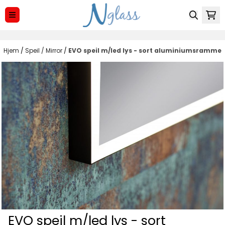
Hopp til innhold
Hjem
/
Speil / Mirror
/
EVO speil m/led lys - sort aluminiumsramme
EVO speil m/led lys - sort