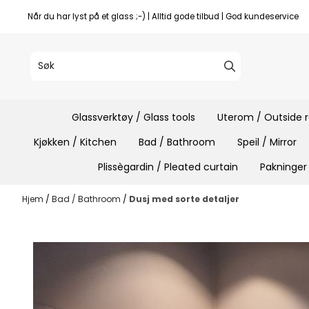
Hopp til innhold
Når du har lyst på et glass ;-) | Alltid gode tilbud | God kundeservice
Glassverktøy / Glass tools
Uterom / Outside
Kjøkken / Kitchen
Bad / Bathroom
Speil / Mirror
Plissègardin / Pleated curtain
Pakninger
Hjem
/
Bad / Bathroom
/
Dusj med sorte detaljer