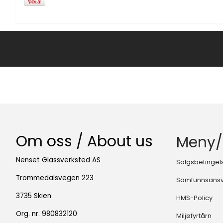
Om oss / About us
Meny/
Nenset Glassverksted AS
Salgsbetingel
Trommedalsvegen 223
Samfunnsans
3735 Skien
HMS-Policy
Org. nr. 980832120
Miljøfyrtårn