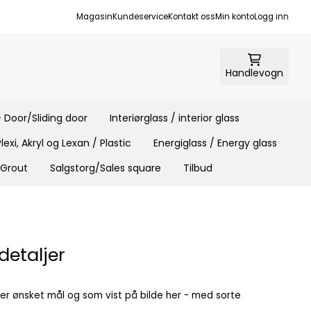
Magasin
Kundeservice
Kontakt oss
Min konto
Logg inn
Handlevogn
 Door/Sliding door
Interiørglass / interior glass
Plexi, Akryl og Lexan / Plastic
Energiglass / Energy glass
 Grout
Salgstorg/Sales square
Tilbud
detaljer
tter ønsket mål og som vist på bilde her - med sorte