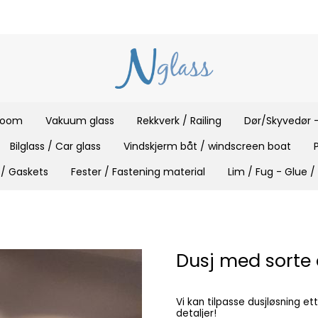
 room
Vakuum glass
Rekkverk / Railing
Dør/Skyvedør -
Bilglass / Car glass
Vindskjerm båt / windscreen boat
 / Gaskets
Fester / Fastening material
Lim / Fug - Glue /
Dusj med sorte 
Vi kan tilpasse dusjløsning e
detaljer!