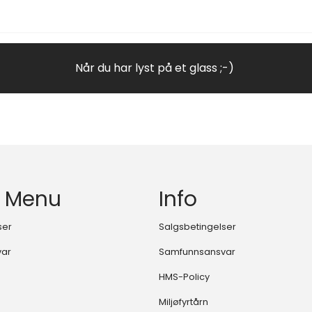
Når du har lyst på et glass ;-)
 Menu
Info
ser
Salgsbetingelser
var
Samfunnsansvar
HMS-Policy
Miljøfyrtårn