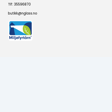
Tlf:
35596870
butikk@nglass.no