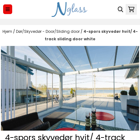
Hopp til innhold
Hjem
/
Dør/Skyvedør - Door/Sliding door
/
4-spors skyvedør hvit/ 4-
track sliding door white
4-spors skyvedør hvit/ 4-track