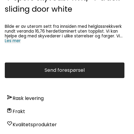
sliding door white
Bilde er av uterom sett fra innsiden med helglassrekkverk
rundt veranda 16,76 herdetlaminert uten topplist. Vi kan
hjelpe deg med skyvedører i ulike størrelser og farger. Vi
skreddersyr på dine mål. Ta kontakt via e-post eller vår
Les mer
butikk, så setter vi opp forslag og tilbud. English: Picture is
of outside room seen from the inside with all-glass railings
around the veranda 16.76 hardened laminated without top
molding. We can help you with sliding doors in various sizes
and colours. We tailor to your goals. Get in touch via e-mail
or our shop, and we will set up proposals and offers.
Send forespørsel
Rask levering
Frakt
Kvalitetsprodukter