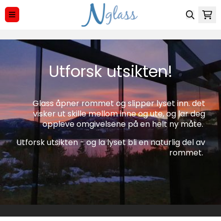
Hopp til innhold
Utforsk utsikten!
Glass åpner rommet og slipper lyset inn. det
visker ut skille mellom inne og ute, og lar deg
oppleve omgivelsene på en helt ny måte.
Utforsk utsikten - og la lyset bli en naturlig del av
rommet.