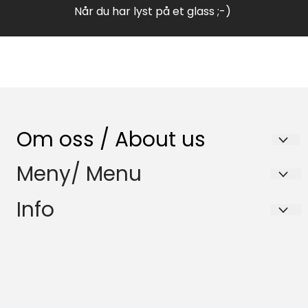
Når du har lyst på et glass ;-)
Om oss / About us
Nenset Glassverksted AS
Meny/ Menu
Trommedalsvegen 223
Salgsbetingelser
Info
3735 Skien
Samfunnsansvar
Salgsbetingelser
Org. nr. 980832120
HMS-Policy
Samfunnsansvar
Tlf:
35596870
Miljøfyrtårn
HMS-Policy
butikk@nglass.no