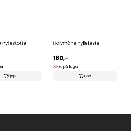
hyllestøtte
Halvmåne hyllefeste
160,-
er
Ikke på lager
Kjøp
Kjøp