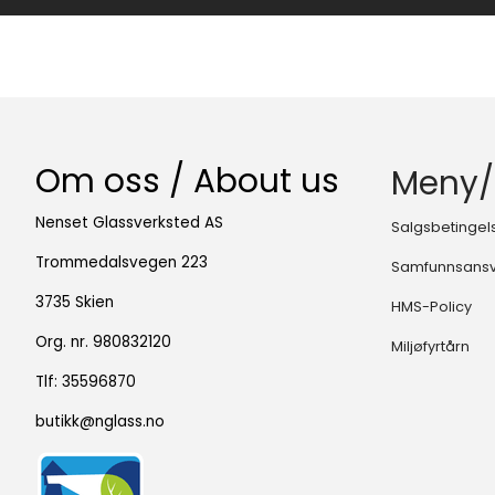
Om oss / About us
Meny/
Nenset Glassverksted AS
Salgsbetingel
Trommedalsvegen 223
Samfunnsans
3735 Skien
HMS-Policy
Org. nr. 980832120
Miljøfyrtårn
Tlf:
35596870
butikk@nglass.no