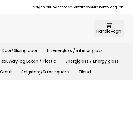
Magasin
Kundeservice
Kontakt oss
Min konto
Logg inn
Handlevogn
 Door/Sliding door
Interiørglass / interior glass
Plexi, Akryl og Lexan / Plastic
Energiglass / Energy glass
 Grout
Salgstorg/Sales square
Tilbud