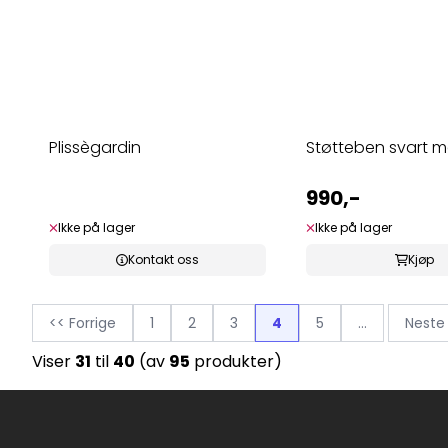
Plissègardin
Støtteben svart m
990,-
Ikke på lager
Ikke på lager
Kontakt oss
Kjøp
<< Forrige
1
2
3
4
5
...
Neste
Viser
31
til
40
(av
95
produkter)