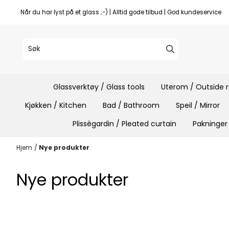
Hopp til innhold
Når du har lyst på et glass ;-) | Alltid gode tilbud | God kundeservice
Glassverktøy / Glass tools
Uterom / Outside
Kjøkken / Kitchen
Bad / Bathroom
Speil / Mirror
Plissègardin / Pleated curtain
Pakninger
Hjem
/
Nye produkter
Nye produkter