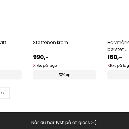
att
Støtteben krom
Halvmåne 
børstet ...
990,-
160,-
Ikke på lager
Ikke på lag
Kjøp
 >>
Når du har lyst på et glass ;-)