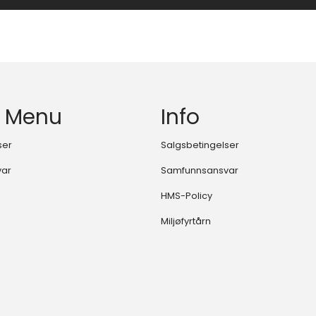
 Menu
Info
ser
Salgsbetingelser
var
Samfunnsansvar
HMS-Policy
Miljøfyrtårn